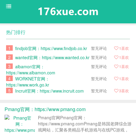
热门排行
1
findjob官网：https://www.findjob.co.kr
暂无评论
1
喜欢
2
wanted官网：https://www.wanted.co.kr
暂无评论
1
喜欢
3
albamon官网：
暂无评论
1
喜欢
https://www.albamon.com
4
WORKNET官网：
暂无评论
1
喜欢
https://www.work.go.kr
5
Incruit官网：https://www.incruit.com
暂无评论
3
喜欢
Pmang官网：https://www.pmang.com
Pmang官网Pmang官网：
https://www.pmang.comPmang是韩国老牌综合游
戏网站，汇聚各类精品手机游戏与在线PC游戏，
主打休闲竞技类游戏，品类丰富、玩法多样，满足