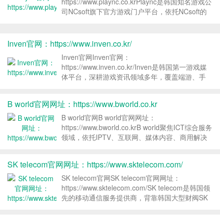
https://www.plaync.co.krPlaync是韩国知名游戏公
司NCsoft旗下官方游戏门户平台，依托NCsoft的
精品游戏资源，为玩家提供游戏下载、账号管理、
资讯更新、活...
Inven官网：https://www.inven.co.kr/
Inven官网Inven官网：
https://www.inven.co.kr/Inven是韩国第一游戏媒
体平台，深耕游戏资讯领域多年，覆盖端游、手
游、主机游戏等全品类内容。平台汇聚海量游戏攻
略、行业资讯、...
B world官网网址：https://www.bworld.co.kr
B world官网B world官网网址：
https://www.bworld.co.krB world聚焦ICT综合服务
领域，依托IPTV、互联网、媒体内容、商用解决
方案等多元业务，搭建数字化连接体系，打通生活
与商业场...
SK telecom官网网址：https://www.sktelecom.com/
SK telecom官网SK telecom官网网址：
https://www.sktelecom.com/SK telecom是韩国领
先的移动通信服务提供商，背靠韩国大型财阀SK
集团，深耕通信行业多年，聚焦移动通信、网络服
务、...