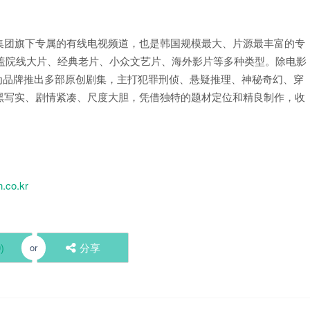
国CJ E&M集团旗下专属的有线电视频道，也是韩国规模最大、片源最丰富的专
覆盖院线大片、经典老片、小众文艺片、海外影片等多种类型。除电影
eries”为品牌推出多部原创剧集，主打犯罪刑侦、悬疑推理、神秘奇幻、穿
黑写实、剧情紧凑、尺度大胆，凭借独特的题材定位和精良制作，收
.co.kr
0
)
分享
or