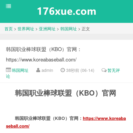
首页
>
世界网址
>
亚洲网址
>
韩国网址
> 正文
韩国职业棒球联盟（KBO）官网：
https://www.koreabaseball.com/
韩国网址
admin
38秒前 (06-14)
暂无评
论
韩国职业棒球联盟（KBO）官网
韩国职业棒球联盟（KBO）官网：
https://www.koreaba
seball.com/