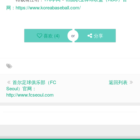
网：https://www.koreabaseball.com/
喜欢 (
4
)
分享
or
首尔足球俱乐部（FC
返回列表
Seoul）官网：
http://www.fcseoul.com