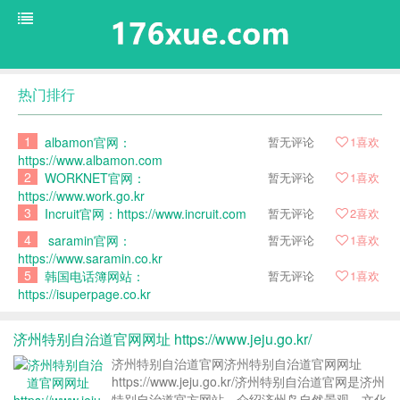
热门排行
1
albamon官网：
暂无评论
1
喜欢
https://www.albamon.com
2
WORKNET官网：
暂无评论
1
喜欢
https://www.work.go.kr
3
Incruit官网：https://www.incruit.com
暂无评论
2
喜欢
4
saramin官网：
暂无评论
1
喜欢
https://www.saramin.co.kr
5
韩国电话簿网站：
暂无评论
1
喜欢
https://isuperpage.co.kr
济州特别自治道官网网址 https://www.jeju.go.kr/
济州特别自治道官网济州特别自治道官网网址
https://www.jeju.go.kr/济州特别自治道官网是济州
特别自治道官方网站，介绍济州岛自然景观、文化