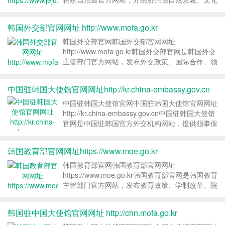
特色、人才培养政策及旅游、产业...
韩国外交部官网网址 http://www.mofa.go.kr
韩国外交部官网韩国外交部官网网址
http://www.mofa.go.kr韩国外交部官网是韩国外交
主管部门官方网站，发布外交政策、国际合作、领
事事务、双边关系等资讯，展现韩国外交动态。...
中国驻韩国大使馆官网网址http://kr.china-embassy.gov.cn
中国驻韩国大使馆官网中国驻韩国大使馆官网网址
http://kr.china-embassy.gov.cn中国驻韩国大使馆
官网是中国驻韩国官方外交机构网站，提供领事保
护、签证办理、文化交流、经贸...
韩国教育部官网网址https://www.moe.go.kr
韩国教育部官网韩国教育部官网网址
https://www.moe.go.kr韩国教育部官网是韩国教育
主管部门官方网站，发布教育政策、学制改革、院
校信息、教育资源等内容，统筹韩国教育发展。...
韩国驻中国大使馆官网网址 http://chn.mofa.go.kr