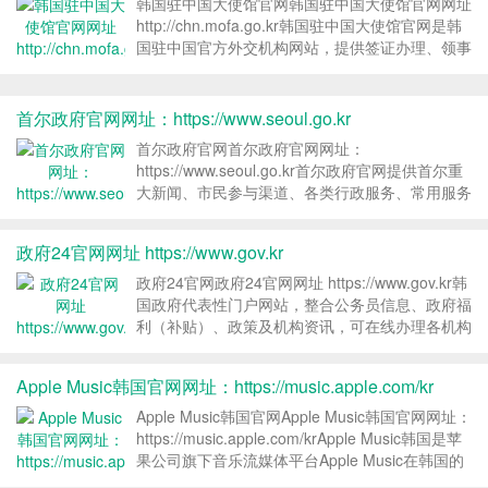
韩国驻中国大使馆官网韩国驻中国大使馆官网网址
http://chn.mofa.go.kr韩国驻中国大使馆官网是韩
国驻中国官方外交机构网站，提供签证办理、领事
服务、中韩交流、政策公告等核...
首尔政府官网网址：https://www.seoul.go.kr
首尔政府官网首尔政府官网网址：
https://www.seoul.go.kr首尔政府官网提供首尔重
大新闻、市民参与渠道、各类行政服务、常用服务
入口、市长办公室动态及各领域资讯，助力市民
了...
政府24官网网址 https://www.gov.kr
政府24官网政府24官网网址 https://www.gov.kr韩
国政府代表性门户网站，整合公务员信息、政府福
利（补贴）、政策及机构资讯，可在线办理各机构
服务的申请、查询、发放，便捷高效。...
Apple Music韩国官网网址：https://music.apple.com/kr
Apple Music韩国官网Apple Music韩国官网网址：
https://music.apple.com/krApple Music韩国是苹
果公司旗下音乐流媒体平台Apple Music在韩国的
本地化版本，依托苹果公司的全球资...